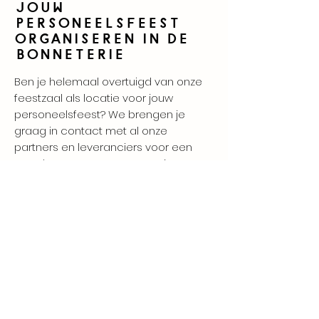
Jouw
personeelsfeest
organiseren in De
Bonneterie
Ben je helemaal overtuigd van onze
feestzaal als locatie voor jouw
personeelsfeest? We brengen je
graag in contact met al onze
partners en leveranciers voor een
totaalconcept op maat van jouw
bedrijf. Zo maken we samen een
groot succes van je personeelsfeest.
Twijfel niet om
contact
met ons op
te nemen voor meer informatie
, we
bespreken graag al jouw wensen.