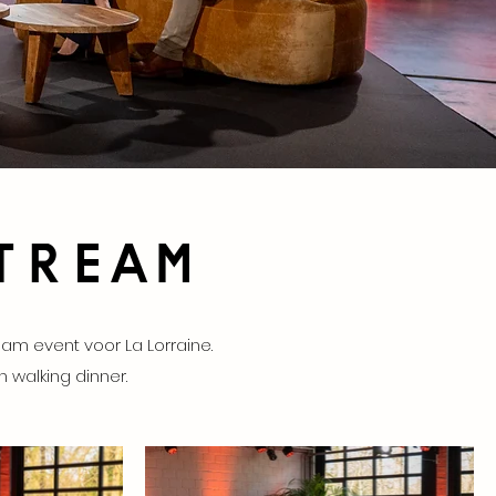
tream
eam event voor La Lorraine.
 walking dinner.