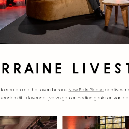
orraine lives
rde samen met het eventbureau
New Balls Please
een livestr
onden dit in levende lijve volgen en nadien genieten van een