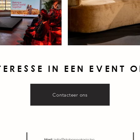
teresse in een event o
Contacteer ons
Mail:
info@debonneterie.be