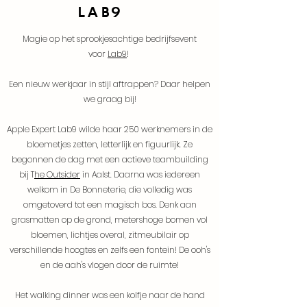
9
Lab
99
Magie op het sprookjesachtige bedrijfsevent
voor
Lab9
!
Een nieuw werkjaar in stijl aftrappen? Daar helpen
we graag bij!
Apple Expert Lab9 wilde haar 250 werknemers in de
bloemetjes zetten, letterlijk en figuurlijk. Ze
begonnen de dag met een actieve teambuilding
bij T
he Outsider
in Aalst. Daarna was iedereen
welkom in De Bonneterie, die volledig was
omgetoverd tot een magisch bos. Denk aan
grasmatten op de grond, metershoge bomen vol
bloemen, lichtjes overal, zitmeubilair op
verschillende hoogtes en zelfs een fontein!
De ooh's
en de aah's vlogen door de ruimte!
Het walking dinner was een kolfje naar de hand