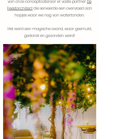
van onze conceptcateraar er vaste partner
De
Feestarchitect
die serveerde een overvloed aan
hapjes waar we nog van watertanden.
Het werd een magische avond, waar gesmuld,
gedanst en gezonden werd!